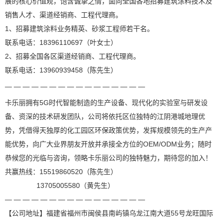
展的核心价值观，饱含诚挚之情，面向全国各地招募建筑涂料技术及
销售人才、渠道经销商、工程代理商。
1、招募建筑涂料业务精英、砂浆工程师若干名。
联系电话：18396110697（叶女士）
2、招募全国各区渠道经销商、工程代理商。
联系电话：13960939458（陈先生）
—
—
—
—
—
—
—
—
—
—
—
—
—
—
—
—
卡乐丽拥有5G时代智能制造的生产设备、现代化的实验室与研发设
备、资深的技术研发团队，公司将依托区位独特的江阴港城地理优
势，凭借得天独厚的化工园区环保政策优势，发挥规模领先的生产产
能优势，向广大业界朋友开放并承接全方位的OEM/ODM业务；随时
恭候您的光临与咨询，领略卡乐丽公司的独特魅力，期待您的加入！
共赢热线：15519860520（陈先生）
13705005580（黄先生）
— — — — — — — — — — — — — — — —
【公司地址】福建省福州市闽侯县南屿镇乌龙江南大道55号龙旺国际